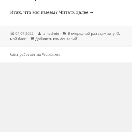
Сдам чудесную ква
Итак, что мы имеем?
Читать далее
Опубликовано
Автор
Рубрики
04.07.2022
iamadmin
В очередной раз сдам хату
,
О,
к записи Сдам чудесную кварт
мой блог!
Добавить комментарий
Сайт работает на WordPress