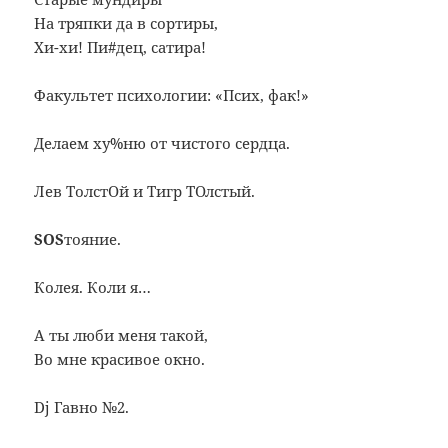
На тряпки да в сортиры,
Хи-хи! Пи#дец, сатира!
Факультет психологии: «Псих, фак!»
Делаем ху%ню от чистого сердца.
Лев ТолстОй и Тигр ТОлстый.
SOS
тояние.
Колея. Коли я…
А ты люби меня такой,
Во мне красивое окно.
Dj Гавно №2.