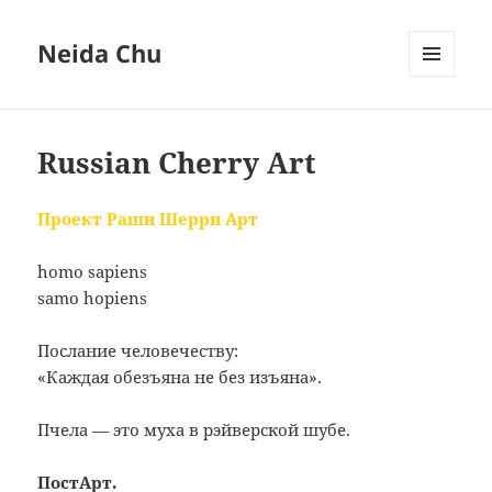
Neida Chu
МЕНЮ
И
ВИДЖЕТЫ
Russian Cherry Art
Проект Рашн Шерри Арт
homo sapiens
samo hopiens
Послание человечеству:
«Каждая обезъяна не без изъяна».
Пчела — это муха в рэйверской шубе.
ПостАрт.