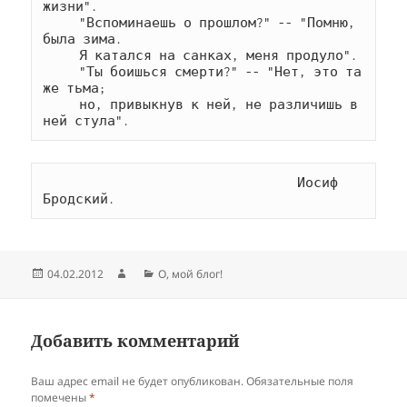
жизни".

     "Вспоминаешь о прошлом?" -- "Помню, 
была зима.

     Я катался на санках, меня продуло".

     "Ты боишься смерти?" -- "Нет, это та 
же тьма;

     но, привыкнув к ней, не различишь в 
ней стула".
                                   Иосиф 
Бродский.
Опубликовано
Автор
Рубрики
04.02.2012
О, мой блог!
Добавить комментарий
Ваш адрес email не будет опубликован.
Обязательные поля
помечены
*