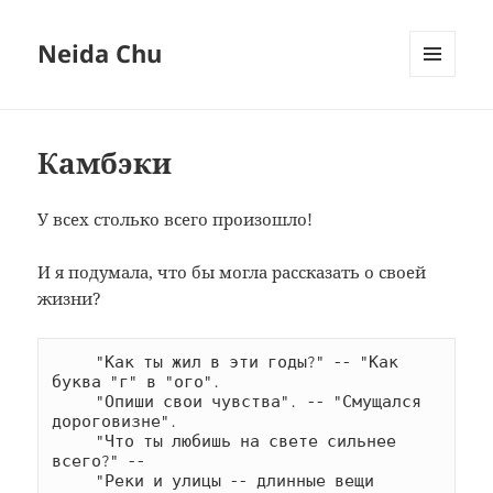
Neida Chu
МЕНЮ
И
ВИДЖЕТЫ
Камбэки
У всех столько всего произошло!
И я подумала, что бы могла рассказать о своей
жизни?
     "Как ты жил в эти годы?" -- "Как 
буква "г" в "ого".

     "Опиши свои чувства". -- "Смущался 
дороговизне".

     "Что ты любишь на свете сильнее 
всего?" --

     "Реки и улицы -- длинные вещи 