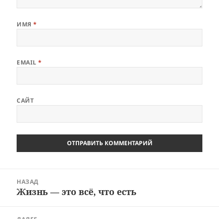
ИМЯ
*
EMAIL
*
САЙТ
Навигация
НАЗАД
по
Жизнь — это всё, что есть
Предыдущая
записям
запись: