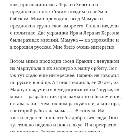
как, присоединилась Лера из Херсона и
предложила вина. Сидим пиздим о своём о
бабском. Мимо проходил сосед Мамука и
предложил грузинское аморетто. Снова пиздели
о политике. Две украинки Ира и Лера из Херсона
были разных мнений, Мамука — на укрохайпе и
я хорошая русская. Мне было очень интересно.
Потом мимо проходил сосед Иракли с девушкой
из Мариуполя и их затянуло в нашу орбиту. Вот
уж тут стало ещё интереснее. Парень не говорил
по русски вообще. А Тоня говорила, ей 20 лет, из
Мариуполя, учится в медицинском на 4 курсе, её
мама — разработчик программного обеспечения,
осталась ни с чем, их дом расхуячили, а контора,
в которой работала мама — её кинула. Им
хватило денег лишь чтобы добраться сюда. Они
тут только неделю и пока в ахуе. И я прекрасно
их понимаю. Завтра спрошу контакты и