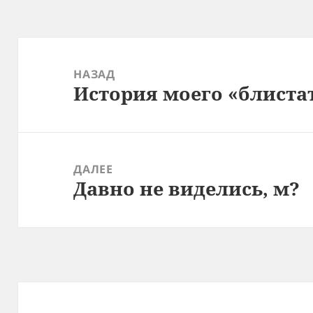
Навигация
по
НАЗАД
История моего «блиста
записям
Предыдущая
запись:
ДАЛЕЕ
Давно не виделись, м?
Следующая
запись: