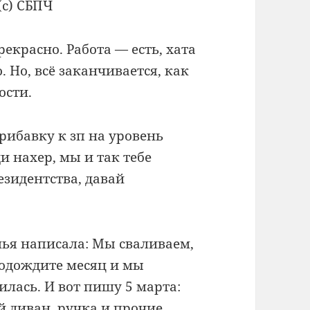
(с) СБПЧ
рекрасно. Работа — есть, хата
. Но, всё заканчивается, как
ости.
рибавку к зп на уровень
и нахер, мы и так тебе
езидентства, давай
мья написала: Мы сваливаем,
подождите месяц и мы
силась. И вот пишу 5 марта:
й диван, ручка и прочие