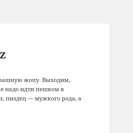
z
страшную жопу. Выходим,
ше надо идти пешком в
и, пиздец — мужкого рода, а