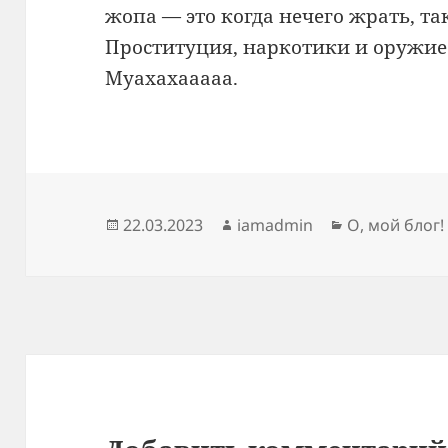
жопа — это когда нечего жрать, так
Проституция, наркотики и оружие
Муахахааааа.
Опубликовано
Автор
Рубрики
22.03.2023
iamadmin
О, мой блог!