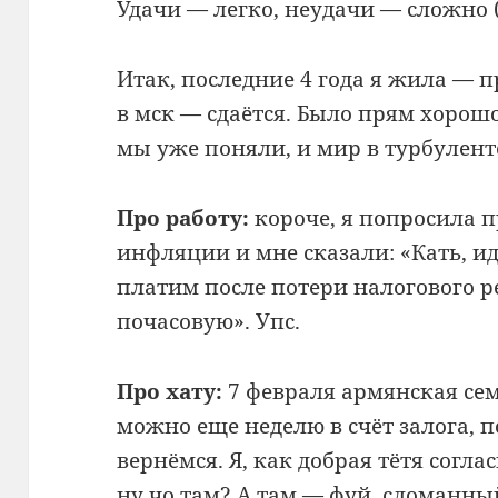
Удачи — легко, неудачи — сложно 
Итак, последние 4 года я жила — п
в мск — сдаётся. Было прям хорошо
мы уже поняли, и мир в турбулент
Про работу:
короче, я попросила п
инфляции и мне сказали: «Кать, ид
платим после потери налогового р
почасовую». Упс.
Про хату:
7 февраля армянская се
можно еще неделю в счёт залога, 
вернёмся. Я, как добрая тётя согла
ну чо там? А там — фуй, сломанны