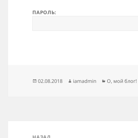
ПАРОЛЬ:
Опубликовано
Автор
Рубрики
02.08.2018
iamadmin
О, мой блог!
Навигация
по
НАЗАД