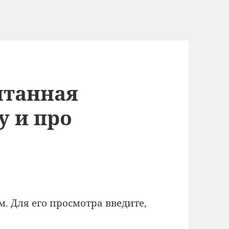
нтанная
у и про
 Для его просмотра введите,